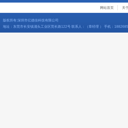
网站首页
关
版权所有:深圳市亿德佳科技有限公司
地址：东莞市长安镇涌头工业区莞长路122号 联系人：（章经理 ） 手机：18826856276 电