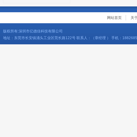
网站首页
关
版权所有:深圳市亿德佳科技有限公司
地址：东莞市长安镇涌头工业区莞长路122号 联系人：（章经理 ） 手机：18826856276 电